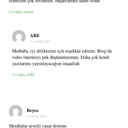
olabilirse çok sevinirim. başarılarınız daim olsun
Cevapla cennet
ABE
22 Aralık 2015
Merhaba, iyi dileklerini için teşekkür ederim. Blog’da
video önermeyi pek düşünmüyorum. Daha çok kendi
yazılarımı yayınlayacağım inşaallah.
Cevapla ABE
Beyco
18 Nisan 2016
Merabalar sevgili yazar dostum