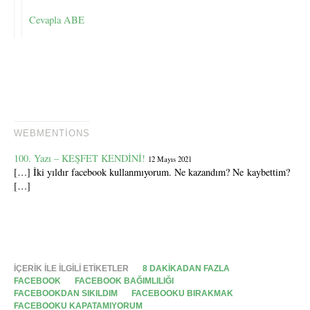
Cevapla ABE
WEBMENTIONS
100. Yazı – KEŞFET KENDİNİ!
12 Mayıs 2021
[…] İki yıldır facebook kullanmıyorum. Ne kazandım? Ne kaybettim?
[…]
İÇERIK ILE ILGILI ETIKETLER
8 DAKIKADAN FAZLA
FACEBOOK
FACEBOOK BAĞIMLILIĞI
FACEBOOKDAN SIKILDIM
FACEBOOKU BIRAKMAK
FACEBOOKU KAPATAMIYORUM