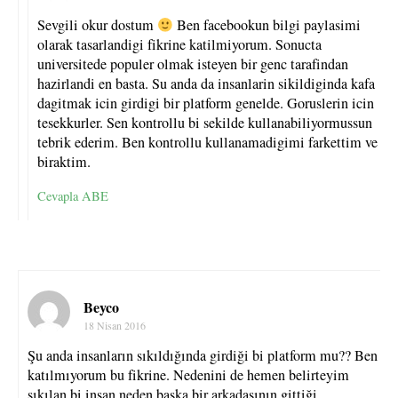
Sevgili okur dostum
Ben facebookun bilgi paylasimi
olarak tasarlandigi fikrine katilmiyorum. Sonucta
universitede populer olmak isteyen bir genc tarafindan
hazirlandi en basta. Su anda da insanlarin sikildiginda kafa
dagitmak icin girdigi bir platform genelde. Goruslerin icin
tesekkurler. Sen kontrollu bi sekilde kullanabiliyormussun
tebrik ederim. Ben kontrollu kullanamadigimi farkettim ve
biraktim.
Cevapla ABE
Beyco
18 Nisan 2016
Şu anda insanların sıkıldığında girdiği bi platform mu?? Ben
katılmıyorum bu fikrine. Nedenini de hemen belirteyim
sıkılan bi insan neden başka bir arkadaşının gittiği