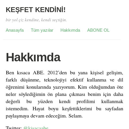
KEŞFET KENDİNİ!
bir yol çiz kendine, kendi seçtiğin.
Anasayfa
Tüm yazılar
Hakkımda
ABONE OL
Hakkımda
Ben kısaca ABE. 2012’den bu yana kişisel gelişim,
farklı düşünme, teknolojiyi efektif kullanma ve dil
öğrenimi konularında yazıyorum. Kim olduğumdan öte
neler söylediğimin ön plana çıkması benim için daha
değerli bu yüzden kendi profilimi kullanmak
istemedim. Hayat boyu keşfettiklerimi bu sayfadan
paylaşmaya devam edeceğim. Selam.
Twitter:
@kisacaabe