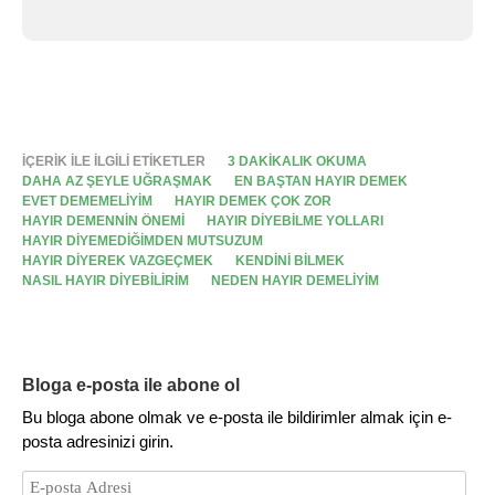
İÇERIK ILE ILGILI ETIKETLER
3 DAKIKALIK OKUMA
DAHA AZ ŞEYLE UĞRAŞMAK
EN BAŞTAN HAYIR DEMEK
EVET DEMEMELIYIM
HAYIR DEMEK ÇOK ZOR
HAYIR DEMENNIN ÖNEMI
HAYIR DIYEBILME YOLLARI
HAYIR DIYEMEDIĞIMDEN MUTSUZUM
HAYIR DIYEREK VAZGEÇMEK
KENDINI BILMEK
NASIL HAYIR DIYEBILIRIM
NEDEN HAYIR DEMELIYIM
Bloga e-posta ile abone ol
Bu bloga abone olmak ve e-posta ile bildirimler almak için e-
posta adresinizi girin.