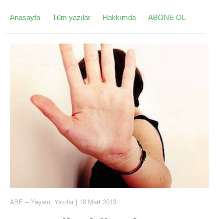
Anasayfa
Tüm yazılar
Hakkımda
ABONE OL
ABE
--
Yaşam
,
Yazılar
|
18 Mart 2013