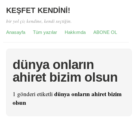
KEŞFET KENDİNİ!
bir yol çiz kendine, kendi seçtiğin.
Anasayfa
Tüm yazılar
Hakkımda
ABONE OL
dünya onların
ahiret bizim olsun
dünya onların ahiret bizim
1 gönderi etiketli
olsun