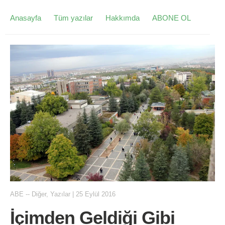
Anasayfa
Tüm yazılar
Hakkımda
ABONE OL
ABE
--
Diğer
,
Yazılar
|
25 Eylül 2016
İçimden Geldiği Gibi