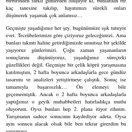
birbirinden farklı günlerden oluşuyor ki, bunlardan bir
kaç tanesine takılıp, hayatımızı sürekli onları
düşünerek yaşamak çok anlamsız…
Geçmişte yaşadığımız her şey, bugünümüze ışık tutuyor
evet. Tecrübelerimize göre çiziyoruz geleceğimizi. Ama
bunları takıntı haline getirdiğimizde umutsuz bir şekilde
yaşıyoruz günlerimizi. Çoğu zaman yaşananların
sonuçlarını düşünüyoruz, yaşadığımız süreçteki
güzellikleri değil. Geçmişte bir çelik köprü yarışmasına
katılmıştım, 2 hafta boyunca arkadaşlarla gece gündüz
tasarımı ve analizleri yetiştirmeye çalıştık. Sonuç ise
tamamıyla başarısızlık… Ön elemeyi bile
geçememiştik. Ancak o 2 hafta boyunca arkadaşlarla
yaptığımız o geyik muhabbetleri hatırladıkça mutlu
oluyorum. Oysa bunları hep 2. plana itiyor zihnim.
Yarışmanın sadece sonucunu kaydediyor adeta. Oysa
aynı sonucu alacak olsak bile ben tekrar girerdim bu
yarışmaya.