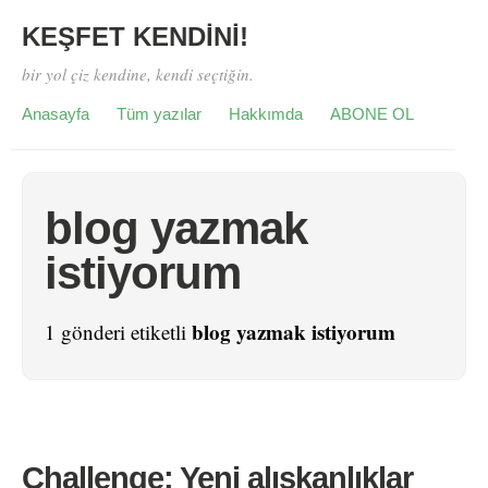
KEŞFET KENDİNİ!
bir yol çiz kendine, kendi seçtiğin.
Anasayfa
Tüm yazılar
Hakkımda
ABONE OL
blog yazmak
istiyorum
blog yazmak istiyorum
1 gönderi etiketli
Challenge: Yeni alışkanlıklar