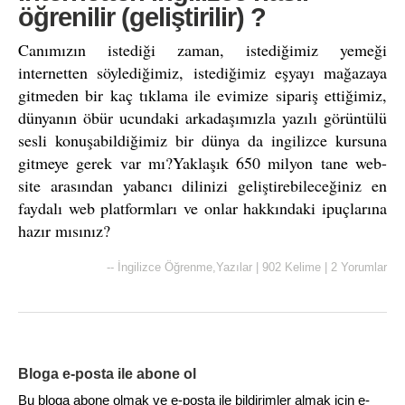
öğrenilir (geliştirilir) ?
Canımızın istediği zaman, istediğimiz yemeği
internetten söylediğimiz, istediğimiz eşyayı mağazaya
gitmeden bir kaç tıklama ile evimize sipariş ettiğimiz,
dünyanın öbür ucundaki arkadaşımızla yazılı görüntülü
sesli konuşabildiğimiz bir dünya da ingilizce kursuna
gitmeye gerek var mı?Yaklaşık 650 milyon tane web-
site arasından yabancı dilinizi geliştirebileceğiniz en
faydalı web platformları ve onlar hakkındaki ipuçlarına
hazır mısınız?
--
İngilizce Öğrenme
,
Yazılar
|
902 Kelime
|
2 Yorumlar
Bloga e-posta ile abone ol
Bu bloga abone olmak ve e-posta ile bildirimler almak için e-