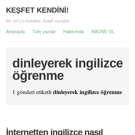
KEŞFET KENDİNİ!
bir yol çiz kendine, kendi seçtiğin.
Anasayfa
Tüm yazılar
Hakkımda
ABONE OL
dinleyerek ingilizce
öğrenme
dinleyerek ingilizce öğrenme
1 gönderi etiketli
İnternetten ingilizce nasıl