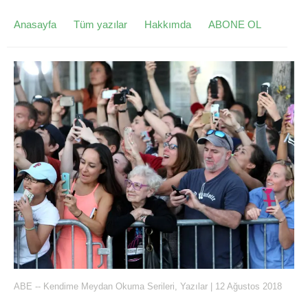
Anasayfa
Tüm yazılar
Hakkımda
ABONE OL
ABE
--
Kendime Meydan Okuma Serileri
,
Yazılar
|
12 Ağustos 2018