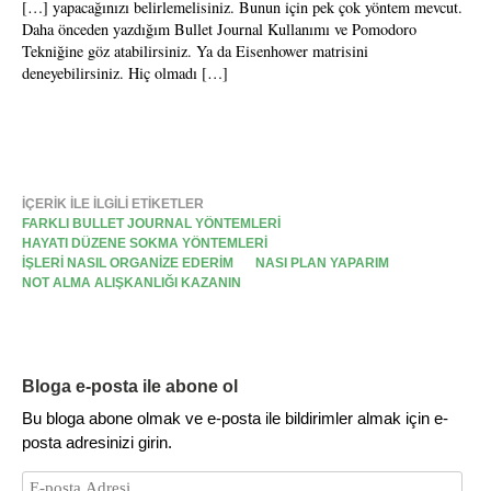
[…] yapacağınızı belirlemelisiniz. Bunun için pek çok yöntem mevcut.
Daha önceden yazdığım Bullet Journal Kullanımı ve Pomodoro
Tekniğine göz atabilirsiniz. Ya da Eisenhower matrisini
deneyebilirsiniz. Hiç olmadı […]
İÇERIK ILE ILGILI ETIKETLER
FARKLI BULLET JOURNAL YÖNTEMLERI
HAYATI DÜZENE SOKMA YÖNTEMLERI
IŞLERI NASIL ORGANIZE EDERIM
NASI PLAN YAPARIM
NOT ALMA ALIŞKANLIĞI KAZANIN
Bloga e-posta ile abone ol
Bu bloga abone olmak ve e-posta ile bildirimler almak için e-
posta adresinizi girin.