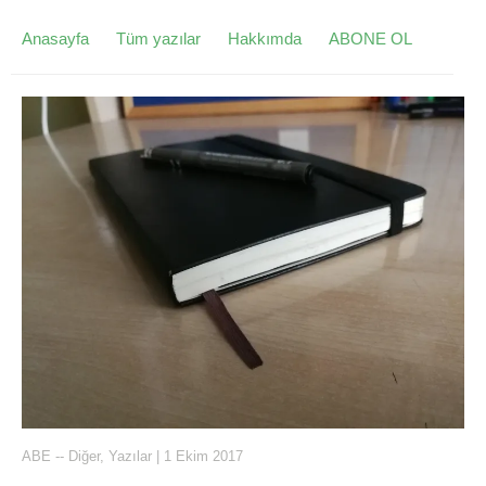
Anasayfa
Tüm yazılar
Hakkımda
ABONE OL
ABE
--
Diğer
,
Yazılar
|
1 Ekim 2017