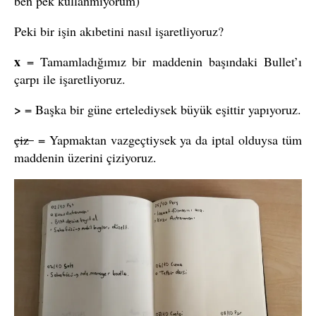
ben pek kullanmıyorum)
Peki bir işin akıbetini nasıl işaretliyoruz?
x
= Tamamladığımız bir maddenin başındaki Bullet’ı
çarpı ile işaretliyoruz.
>
= Başka bir güne ertelediysek büyük eşittir yapıyoruz.
çiz
= Yapmaktan vazgeçtiysek ya da iptal olduysa tüm
maddenin üzerini çiziyoruz.