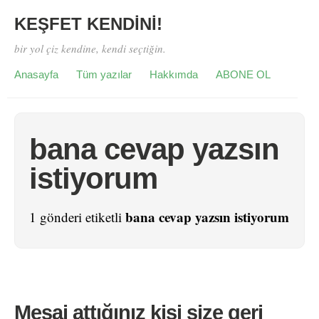
KEŞFET KENDİNİ!
bir yol çiz kendine, kendi seçtiğin.
Anasayfa
Tüm yazılar
Hakkımda
ABONE OL
bana cevap yazsın
istiyorum
bana cevap yazsın istiyorum
1 gönderi etiketli
Mesaj attığınız kişi size geri