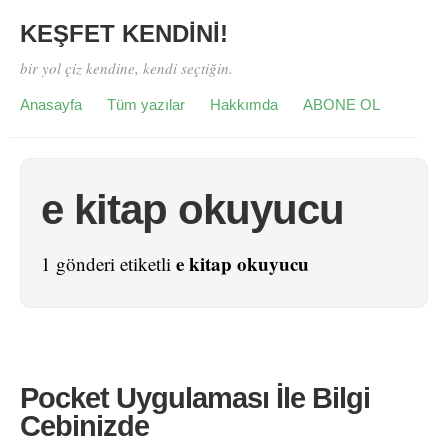
KEŞFET KENDİNİ!
bir yol çiz kendine, kendi seçtiğin.
Anasayfa
Tüm yazılar
Hakkımda
ABONE OL
e kitap okuyucu
e kitap okuyucu
1 gönderi etiketli
Pocket Uygulaması İle Bilgi
Cebinizde