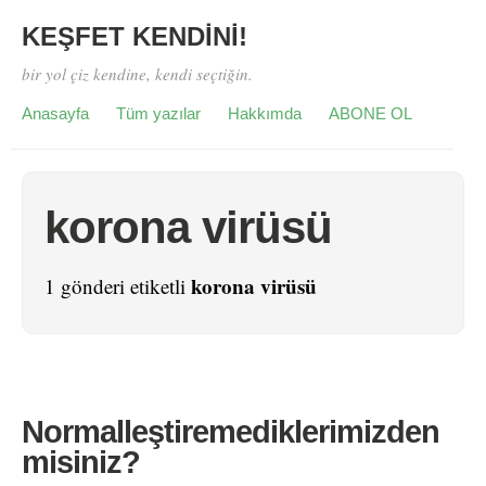
KEŞFET KENDİNİ!
bir yol çiz kendine, kendi seçtiğin.
Anasayfa
Tüm yazılar
Hakkımda
ABONE OL
korona virüsü
korona virüsü
1 gönderi etiketli
Normalleştiremediklerimizden
misiniz?