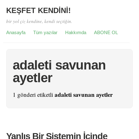
KEŞFET KENDİNİ!
bir yol çiz kendine, kendi seçtiğin.
Anasayfa
Tüm yazılar
Hakkımda
ABONE OL
adaleti savunan
ayetler
adaleti savunan ayetler
1 gönderi etiketli
Yanlış Bir Sistemin İçinde