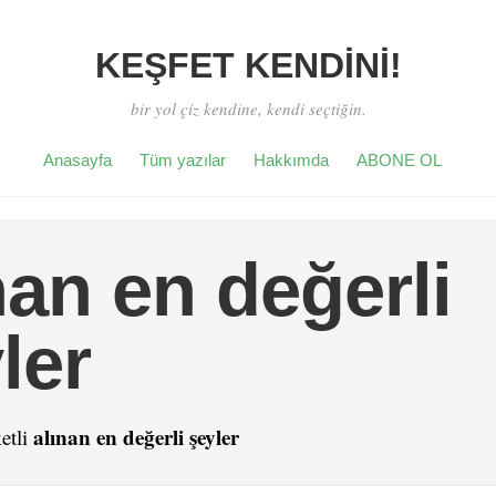
KEŞFET KENDİNİ!
bir yol çiz kendine, kendi seçtiğin.
Anasayfa
Tüm yazılar
Hakkımda
ABONE OL
nan en değerli
ler
alınan en değerli şeyler
etli