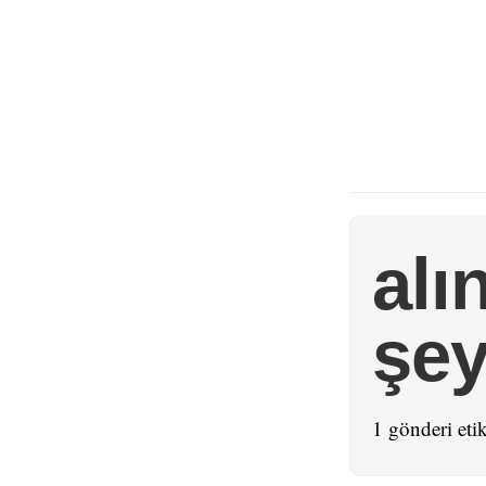
alı
şey
1 gönderi etik