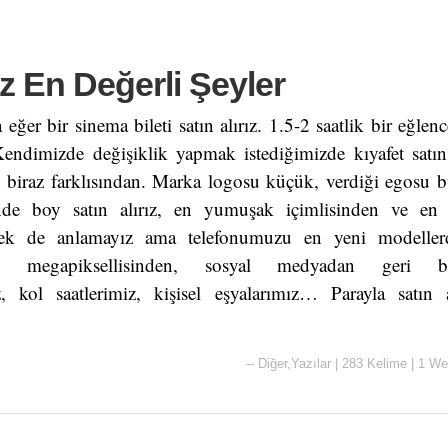
z En Değerli Şeyler
 eğer bir sinema bileti satın alırız. 1.5-2 saatlik bir eğle
Kendimizde değişiklik yapmak istediğimizde kıyafet satın 
ın biraz farklısından. Marka logosu küçük, verdiği egosu 
de boy satın alırız, en yumuşak içimlisinden ve en
ek de anlamayız ama telefonumuzu en yeni modellerde
 megapiksellisinden, sosyal medyadan geri bır
ız, kol saatlerimiz, kişisel eşyalarımız… Parayla satın
--
Diğer
,
Yazılar
|
283 Kelime
|
1 We