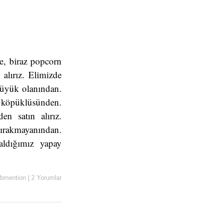
nce, biraz popcorn
alırız. Elimizde
büyük olanından.
 köpüklüsünden.
n satın alırız.
akmayanından.
 aldığımız yapay
bmention
|
2 Yorumlar