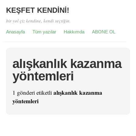
KEŞFET KENDİNİ!
bir yol çiz kendine, kendi seçtiğin.
Anasayfa
Tüm yazılar
Hakkımda
ABONE OL
alışkanlık kazanma
yöntemleri
alışkanlık kazanma
1 gönderi etiketli
yöntemleri