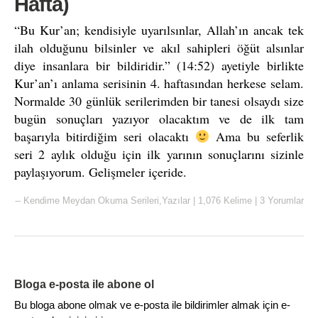
Hafta)
“Bu Kur’an; kendisiyle uyarılsınlar, Allah’ın ancak tek
ilah olduğunu bilsinler ve akıl sahipleri öğüt alsınlar
diye insanlara bir bildiridir.” (14:52) ayetiyle birlikte
Kur’an’ı anlama serisinin 4. haftasından herkese selam.
Normalde 30 günlük serilerimden bir tanesi olsaydı size
bugün sonuçları yazıyor olacaktım ve de ilk tam
başarıyla bitirdiğim seri olacaktı
Ama bu seferlik
seri 2 aylık olduğu için ilk yarının sonuçlarını sizinle
paylaşıyorum. Gelişmeler içeride.
--
Kendime Meydan Okuma Serileri
,
Yazılar
|
1,076 Kelime
|
3 Yorumlar
Bloga e-posta ile abone ol
Bu bloga abone olmak ve e-posta ile bildirimler almak için e-