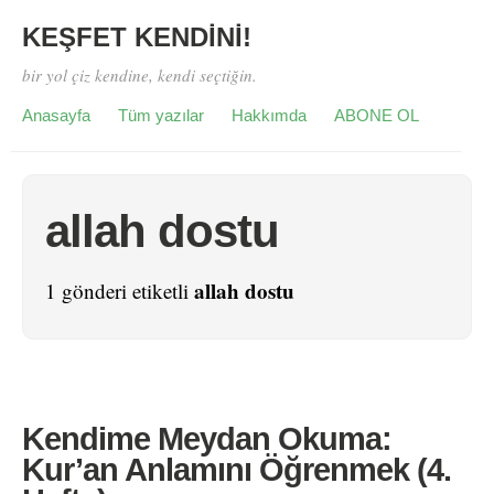
KEŞFET KENDİNİ!
bir yol çiz kendine, kendi seçtiğin.
Anasayfa
Tüm yazılar
Hakkımda
ABONE OL
allah dostu
allah dostu
1 gönderi etiketli
Kendime Meydan Okuma:
Kur’an Anlamını Öğrenmek (4.