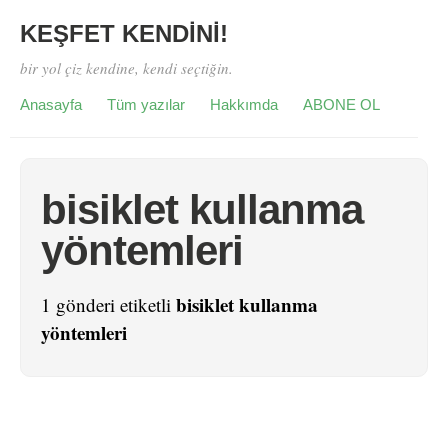
KEŞFET KENDİNİ!
bir yol çiz kendine, kendi seçtiğin.
Anasayfa
Tüm yazılar
Hakkımda
ABONE OL
bisiklet kullanma
yöntemleri
bisiklet kullanma
1 gönderi etiketli
yöntemleri