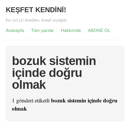
KEŞFET KENDİNİ!
bir yol çiz kendine, kendi seçtiğin.
Anasayfa
Tüm yazılar
Hakkımda
ABONE OL
bozuk sistemin
içinde doğru
olmak
bozuk sistemin içinde doğru
1 gönderi etiketli
olmak