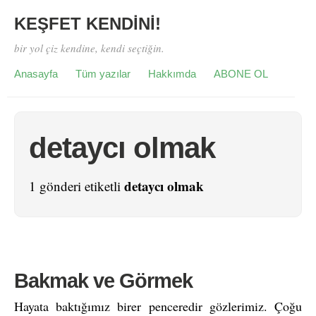
KEŞFET KENDİNİ!
bir yol çiz kendine, kendi seçtiğin.
Anasayfa
Tüm yazılar
Hakkımda
ABONE OL
detaycı olmak
detaycı olmak
1 gönderi etiketli
Bakmak ve Görmek
Hayata baktığımız birer penceredir gözlerimiz. Çoğu