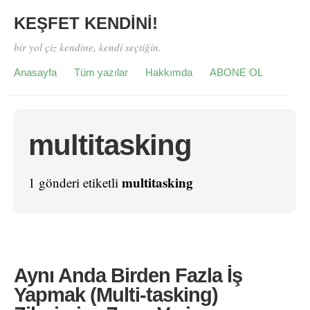
KEŞFET KENDİNİ!
bir yol çiz kendine, kendi seçtiğin.
Anasayfa
Tüm yazılar
Hakkımda
ABONE OL
multitasking
multitasking
1 gönderi etiketli
Aynı Anda Birden Fazla İş
Yapmak (Multi-tasking)