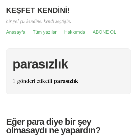
KEŞFET KENDİNİ!
bir yol çiz kendine, kendi seçtiğin.
Anasayfa
Tüm yazılar
Hakkımda
ABONE OL
parasızlık
parasızlık
1 gönderi etiketli
Eğer para diye bir şey
olmasaydı ne yapardın?