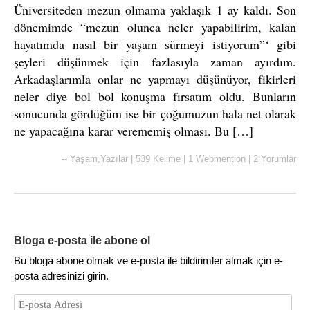
Üniversiteden mezun olmama yaklaşık 1 ay kaldı. Son
dönemimde “mezun olunca neler yapabilirim, kalan
hayatımda nasıl bir yaşam sürmeyi istiyorum”‘ gibi
şeyleri düşünmek için fazlasıyla zaman ayırdım.
Arkadaşlarımla onlar ne yapmayı düşünüyor, fikirleri
neler diye bol bol konuşma fırsatım oldu. Bunların
sonucunda gördüğüm ise bir çoğumuzun hala net olarak
ne yapacağına karar verememiş olması. Bu […]
--
Yaşam
,
Yazılar
|
539 Kelime
|
1 Webmention
|
2 Yorumlar
Bloga e-posta ile abone ol
Bu bloga abone olmak ve e-posta ile bildirimler almak için e-
posta adresinizi girin.