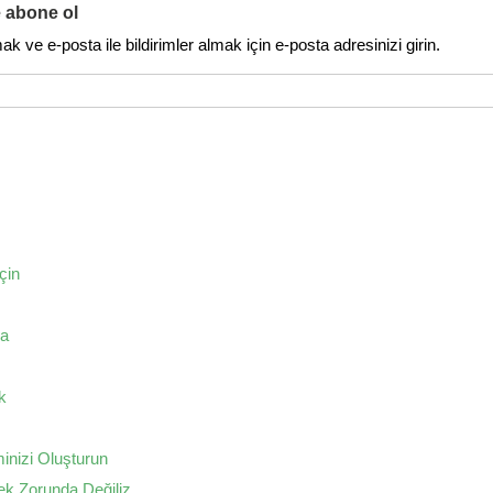
e abone ol
 ve e-posta ile bildirimler almak için e-posta adresinizi girin.
çin
ğa
k
inizi Oluşturun
ek Zorunda Değiliz