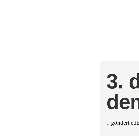
3. 
de
1 gönderi etik