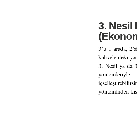
3. Nesil
(Ekonomi
3’ü 1 arada, 2’s
kahvelerdeki yan
3. Nesil ya da 
yöntemleriyle,
içselleştirebi
yönteminden kıs