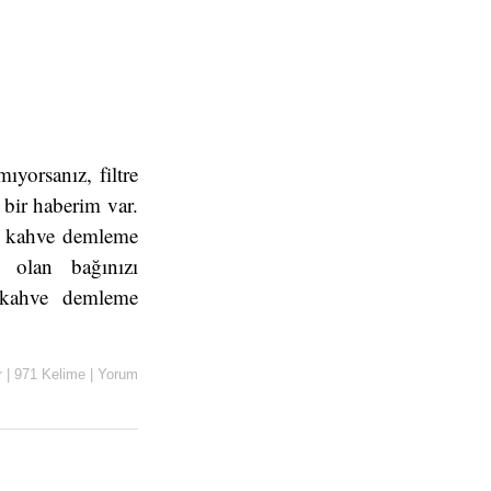
?
ıyorsanız, filtre
 bir haberim var.
ni kahve demleme
e olan bağınızı
0 kahve demleme
r
|
971 Kelime
|
Yorum