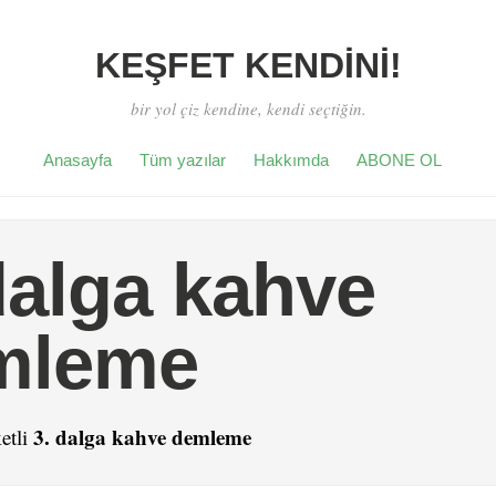
KEŞFET KENDİNİ!
bir yol çiz kendine, kendi seçtiğin.
Anasayfa
Tüm yazılar
Hakkımda
ABONE OL
dalga kahve
mleme
3. dalga kahve demleme
etli