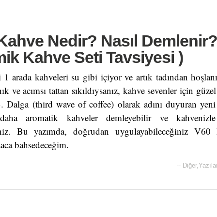
 Kahve Nedir? Nasıl Demlenir
k Kahve Seti Tavsiyesi )
i 1 arada kahveleri su gibi içiyor ve artık tadından hoşlanm
ık ve acımsı tattan sıkıldıysanız, kahve sevenler için güzel
3. Dalga (third wave of coffee) olarak adını duyuran ye
 daha aromatik kahveler demleyebilir ve kahvenizl
lirsiniz. Bu yazımda, doğrudan uygulayabileceğiniz V6
aca bahsedeceğim.
--
Diğer
,
Yazıla