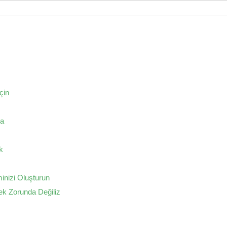
çin
ğa
k
inizi Oluşturun
ek Zorunda Değiliz