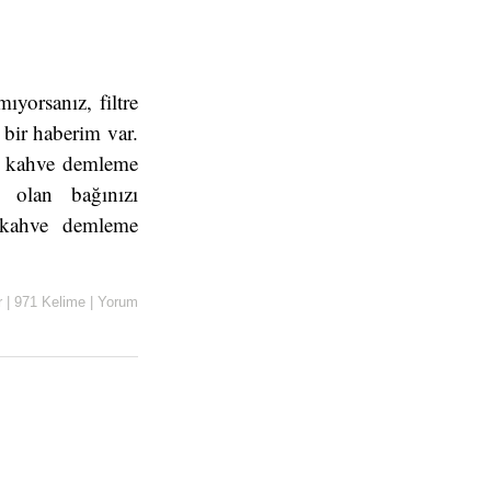
?
ıyorsanız, filtre
 bir haberim var.
ni kahve demleme
e olan bağınızı
0 kahve demleme
r
|
971 Kelime
|
Yorum