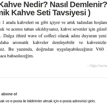
 Kahve Nedir? Nasıl Demlenir
k Kahve Seti Tavsiyesi )
i 1 arada kahveleri su gibi içiyor ve artık tadından hoşlanm
ık ve acımsı tattan sıkıldıysanız, kahve sevenler için güzel
3. Dalga (third wave of coffee) olarak adını duyuran ye
 daha aromatik kahveler demleyebilir ve kahvenizl
lirsiniz. Bu yazımda, doğrudan uygulayabileceğiniz V6
aca bahsedeceğim.
--
Diğer
,
Yazıla
e abone ol
 ve e-posta ile bildirimler almak için e-posta adresinizi girin.