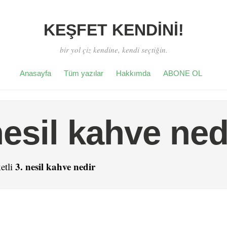
KEŞFET KENDİNİ!
bir yol çiz kendine, kendi seçtiğin.
Anasayfa
Tüm yazılar
Hakkımda
ABONE OL
nesil kahve ned
3. nesil kahve nedir
etli