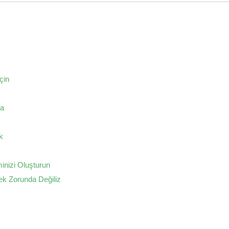
çin
ğa
k
inizi Oluşturun
ek Zorunda Değiliz