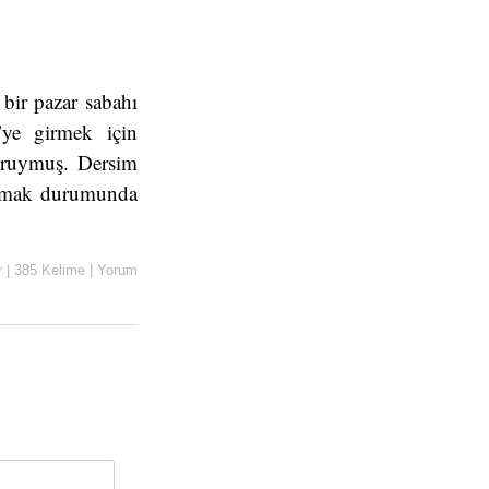
ir pazar sabahı
ye girmek için
zoruymuş. Dersim
anmak durumunda
r
|
385 Kelime
|
Yorum