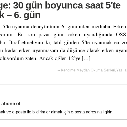
e: 30 gün boyunca saat 5′te
 – 6. gün
 5’te uyanma deneyimimin 6. gününden merhaba. Erken b
ıyorum. En son pazar günü erken uyandığımda ÖSS’
ba. İtiraf etmeliyim ki, tatil günleri 5’te uyanmak en 
bu kadar erken uyanmasam da düşünce olarak erken uy
oluyordum zaten. Ancak öğlen 12’ye […]
--
Kendime Meydan Okuma Serileri
,
Yazıla
e abone ol
 ve e-posta ile bildirimler almak için e-posta adresinizi girin.