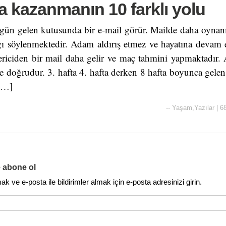
ra kazanmanın 10 farklı yolu
 gün gelen kutusunda bir e-mail görür. Mailde daha oyna
ı söylenmektedir. Adam aldırış etmez ve hayatına devam e
ericiden bir mail daha gelir ve maç tahmini yapmaktadı
 doğrudur. 3. hafta 4. hafta derken 8 hafta boyunca gele
[…]
--
Yaşam
,
Yazılar
|
6
e abone ol
 ve e-posta ile bildirimler almak için e-posta adresinizi girin.