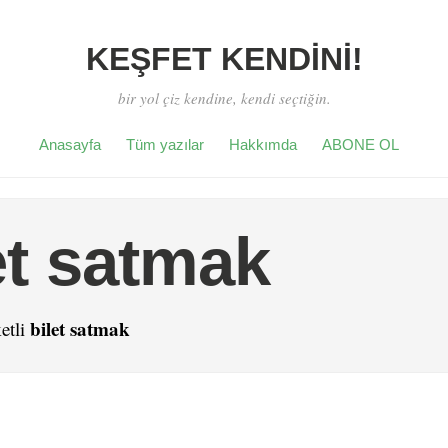
KEŞFET KENDİNİ!
bir yol çiz kendine, kendi seçtiğin.
Anasayfa
Tüm yazılar
Hakkımda
ABONE OL
et satmak
bilet satmak
etli