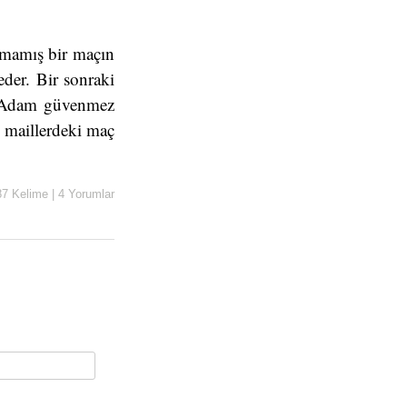
nmamış bir maçın
der. Bir sonraki
r. Adam güvenmez
n maillerdeki maç
87 Kelime
|
4 Yorumlar