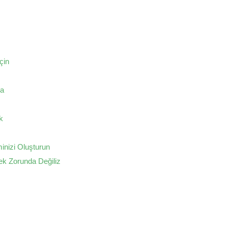
çin
ğa
k
inizi Oluşturun
ek Zorunda Değiliz