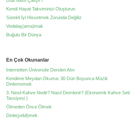
Dua Nasıl Çalışır?
Kendi Hayat Takviminizi Oluşturun
Sürekli İyi Hissetmek Zorunda Değiliz
Vedalaş(ama)mak
Buğulu Bir Dünya
En Çok Okunanlar
İnternetten Üniversite Dersleri Alın
Kendime Meydan Okuma: 30 Gün Boyunca Müzik
Dinlememek
3. Nesil Kahve Nedir? Nasıl Demlenir? (Ekonomik Kahve Seti
Tavsiyesi )
Ölmeden Önce Ölmek
Dinle(yebil)mek