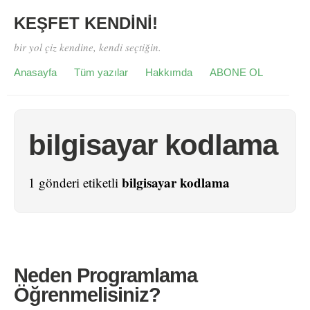
KEŞFET KENDİNİ!
bir yol çiz kendine, kendi seçtiğin.
Anasayfa
Tüm yazılar
Hakkımda
ABONE OL
bilgisayar kodlama
bilgisayar kodlama
1 gönderi etiketli
Neden Programlama
Öğrenmelisiniz?