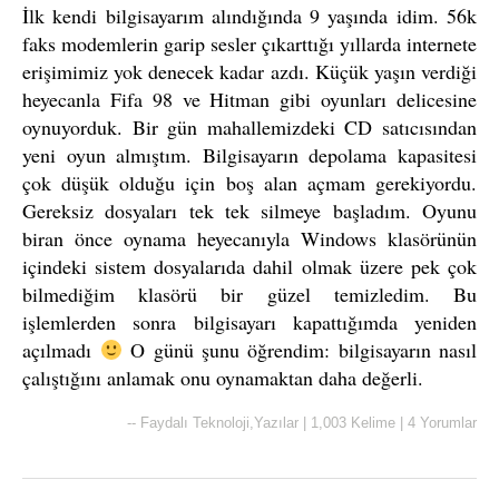
İlk kendi bilgisayarım alındığında 9 yaşında idim. 56k
faks modemlerin garip sesler çıkarttığı yıllarda internete
erişimimiz yok denecek kadar azdı. Küçük yaşın verdiği
heyecanla Fifa 98 ve Hitman gibi oyunları delicesine
oynuyorduk. Bir gün mahallemizdeki CD satıcısından
yeni oyun almıştım. Bilgisayarın depolama kapasitesi
çok düşük olduğu için boş alan açmam gerekiyordu.
Gereksiz dosyaları tek tek silmeye başladım. Oyunu
biran önce oynama heyecanıyla Windows klasörünün
içindeki sistem dosyalarıda dahil olmak üzere pek çok
bilmediğim klasörü bir güzel temizledim. Bu
işlemlerden sonra bilgisayarı kapattığımda yeniden
açılmadı
O günü şunu öğrendim: bilgisayarın nasıl
çalıştığını anlamak onu oynamaktan daha değerli.
--
Faydalı Teknoloji
,
Yazılar
|
1,003 Kelime
|
4 Yorumlar