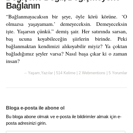
Bağlanın
“Bağlanmayacaksın bir şeye, öyle körü körüne. ‘O
olmazsa yaşayamam.’ demeyeceksin. Demeyeceksin
işte. Yaşarsın çünkü.” demiş şair. Her satırında sarsan,
baş ucuna koyabileceğin şiirlerin birinde. Peki
bağlanmaktan kendimizi alıkoyabilir miyiz? Ya çoktan
bağladığımız şeyler varsa? Nasıl başa çıkar ki o zaman
insan?
--
Yaşam
,
Yazılar
|
514 Kelime
|
2 Webmentions
|
5 Yorumlar
Bloga e-posta ile abone ol
Bu bloga abone olmak ve e-posta ile bildirimler almak için e-
posta adresinizi girin.