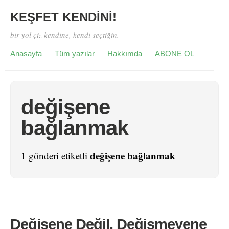
KEŞFET KENDİNİ!
bir yol çiz kendine, kendi seçtiğin.
Anasayfa
Tüm yazılar
Hakkımda
ABONE OL
değişene
bağlanmak
değişene bağlanmak
1 gönderi etiketli
Değişene Değil, Değişmeyene