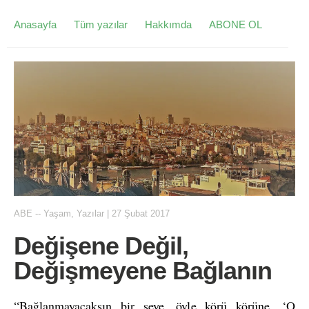
Anasayfa
Tüm yazılar
Hakkımda
ABONE OL
ABE
--
Yaşam
,
Yazılar
|
27 Şubat 2017
Değişene Değil,
Değişmeyene Bağlanın
“Bağlanmayacaksın bir şeye, öyle körü körüne. ‘O