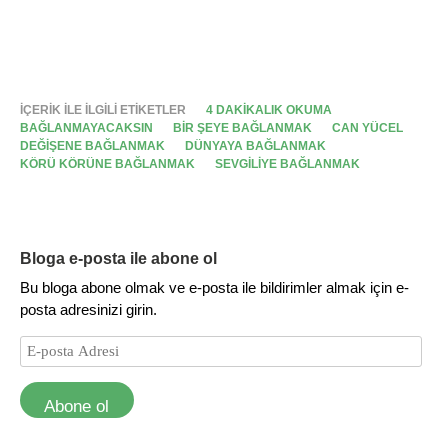
İÇERIK ILE ILGILI ETIKETLER
4 DAKIKALIK OKUMA
BAĞLANMAYACAKSIN
BIR ŞEYE BAĞLANMAK
CAN YÜCEL
DEĞIŞENE BAĞLANMAK
DÜNYAYA BAĞLANMAK
KÖRÜ KÖRÜNE BAĞLANMAK
SEVGILIYE BAĞLANMAK
Bloga e-posta ile abone ol
Bu bloga abone olmak ve e-posta ile bildirimler almak için e-
posta adresinizi girin.
Abone ol