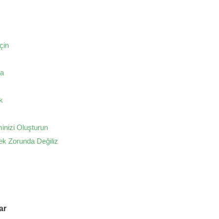
çin
ğa
k
inizi Oluşturun
ek Zorunda Değiliz
ar