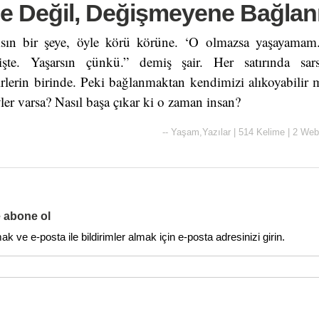
e Değil, Değişmeyene Bağlan
sın bir şeye, öyle körü körüne. ‘O olmazsa yaşayamam.
şte. Yaşarsın çünkü.” demiş şair. Her satırında sa
irlerin birinde. Peki bağlanmaktan kendimizi alıkoyabilir
ler varsa? Nasıl başa çıkar ki o zaman insan?
--
Yaşam
,
Yazılar
|
514 Kelime
|
2 Web
e abone ol
 ve e-posta ile bildirimler almak için e-posta adresinizi girin.