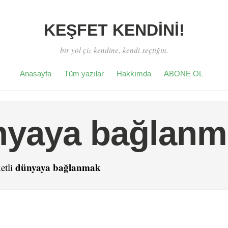
KEŞFET KENDİNİ!
bir yol çiz kendine, kendi seçtiğin.
Anasayfa
Tüm yazılar
Hakkımda
ABONE OL
nyaya bağlanm
dünyaya bağlanmak
etli