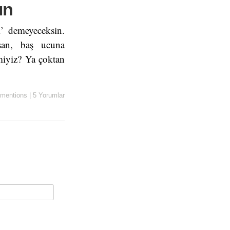
ın
’ demeyeceksin.
rsan, baş ucuna
 miyiz? Ya çoktan
mentions
|
5 Yorumlar