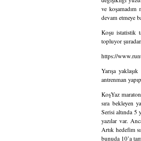
ve koşamadım m
devam etmeye b
Koşu istatistik 
topluyor şuradan 
https://www.run
Yarışa yaklaşık
antrenman yapıp
KoşYaz maratonu
sıra bekleyen y
Serisi altında 5 
yazılar var. An
Artık hedefim sı
bunuda 10’a ta