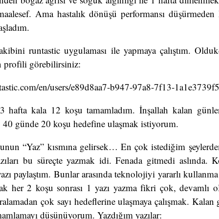
aalesef. Ama hastalık dönüşü performansı düşürmeden 
aşladım.
takibini runtastic uygulaması ile yapmaya çalıştım. Oldukç
profili görebilirsiniz:
tastic.com/en/users/e89d8aa7-b947-97a8-7f13-1a1e3739f
 3 hafta kala 12 koşu tamamladım. İnşallah kalan günl
 40 günde 20 koşu hedefine ulaşmak istiyorum.
nun “Yaz” kısmına gelirsek… En çok istediğim şeylerde
azıları bu süreçte yazmak idi. Fenada gitmedi aslında.
yazı paylaştım. Bunlar arasında teknolojiyi yararlı kullanma
cak her 2 koşu sonrası 1 yazı yazma fikri çok, devamlı o
ralamadan çok sayı hedeflerine ulaşmaya çalışmak. Kalan 
mamlamayı düşünüyorum. Yazdığım yazılar: