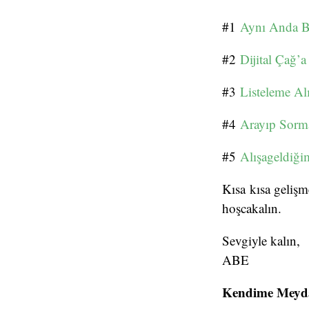
#1
Aynı Anda Bi
#2
Dijital Çağ’
#3
Listeleme Al
#4
Arayıp Sor
#5
Alışageldiği
Kısa kısa gelişm
hoşcakalın.
Sevgiyle kalın,
ABE
Kendime Meyd