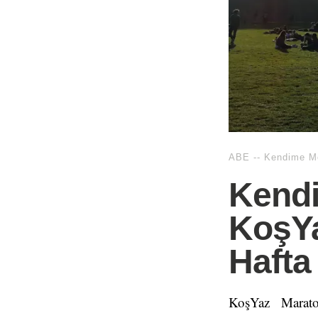
ABE
--
Kendime Me
Kend
KoşYa
Hafta
KoşYaz Marato