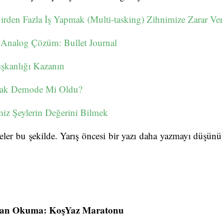
rden Fazla İş Yapmak (Multi-tasking) Zihnimize Zarar Ver
a Analog Çözüm: Bullet Journal
ışkanlığı Kazanın
mak Demode Mi Oldu?
miz Şeylerin Değerini Bilmek
eler bu şekilde. Yarış öncesi bir yazı daha yazmayı düşü
an Okuma: KoşYaz Maratonu