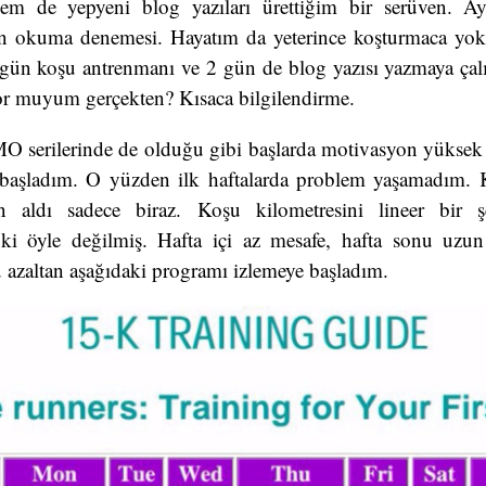
hem de yepyeni blog yazıları ürettiğim bir serüven. A
 okuma denemesi. Hayatım da yeterince koşturmaca yo
gün koşu antrenmanı ve 2 gün de blog yazısı yazmaya çalı
or muyum gerçekten? Kısaca bilgilendirme.
 serilerinde de olduğu gibi başlarda motivasyon yükse
 başladım. O yüzden ilk haftalarda problem yaşamadım.
 aldı sadece biraz. Koşu kilometresini lineer bir şe
i öyle değilmiş. Hafta içi az mesafe, hafta sonu uzun
 azaltan aşağıdaki programı izlemeye başladım.