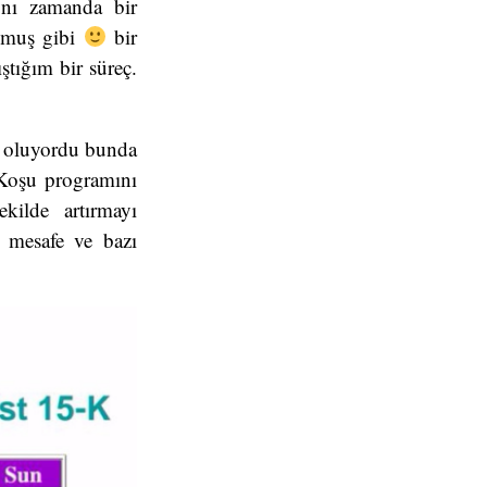
ynı zamanda bir
kmuş gibi
bir
ştığım bir süreç.
k oluyordu bunda
 Koşu programını
kilde artırmayı
 mesafe ve bazı