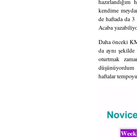
hazırlandığım 
kendime meydan
de haftada da 3 
Acaba yazabiliy
Daha önceki KMO
da aynı şekilde
oturtmak zaman
düşünüyordum k
haftalar tempoyu