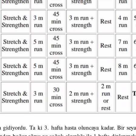
 gidiyordu. Ta ki 3. hafta hasta oluncaya kadar. Bir seya
nden boğaz ağrısı ve soğuk algınlığı ile 1 hafta dinlenm