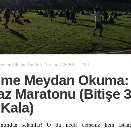
ydan Okuma Serileri
,
Yazılar
|
26 Ekim 2017
ime Meydan Okuma:
z Maratonu (Bitişe 
 Kala)
nundan selamlar! O da nedir derseniz hem İstan