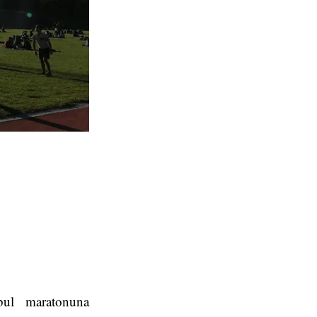
3
bul maratonuna