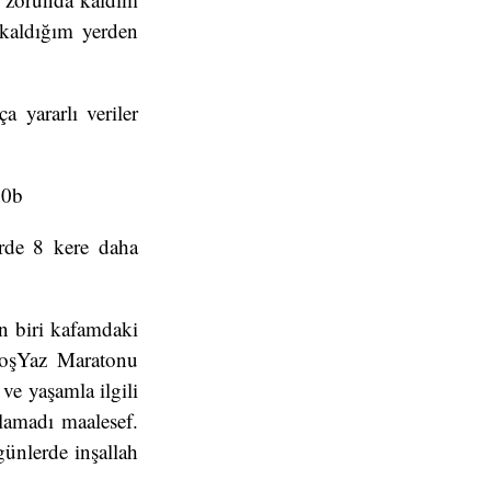
kaldığım yerden
a yararlı veriler
50b
erde 8 kere daha
n biri kafamdaki
 KoşYaz Maratonu
 ve yaşamla ilgili
lamadı maalesef.
günlerde inşallah