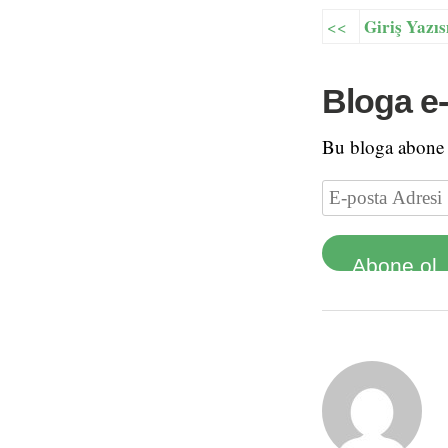
Giriş Yazıs
<<
Bloga e-
Bu bloga abone o
Abone ol