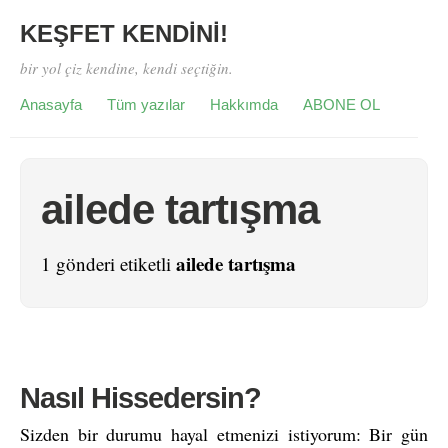
KEŞFET KENDİNİ!
bir yol çiz kendine, kendi seçtiğin.
Anasayfa
Tüm yazılar
Hakkımda
ABONE OL
ailede tartışma
ailede tartışma
1 gönderi etiketli
Nasıl Hissedersin?
Sizden bir durumu hayal etmenizi istiyorum: Bir gün