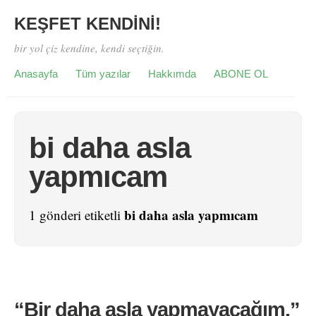
KEŞFET KENDİNİ!
bir yol çiz kendine, kendi seçtiğin.
Anasayfa
Tüm yazılar
Hakkımda
ABONE OL
bi daha asla
yapmıcam
bi daha asla yapmıcam
1 gönderi etiketli
“Bir daha asla yapmayacağım.”