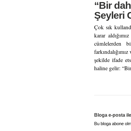
“Bir da
Şeyleri
Çok sık kulland
karar aldığımız
cümlelerden b
farkındalığımız
şekilde ifade e
haline gelir: “B
Bloga e-posta il
Bu bloga abone olmak