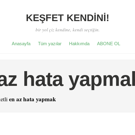
KEŞFET KENDİNİ!
bir yol çiz kendine, kendi seçtiğin.
Anasayfa
Tüm yazılar
Hakkımda
ABONE OL
az hata yapma
en az hata yapmak
etli