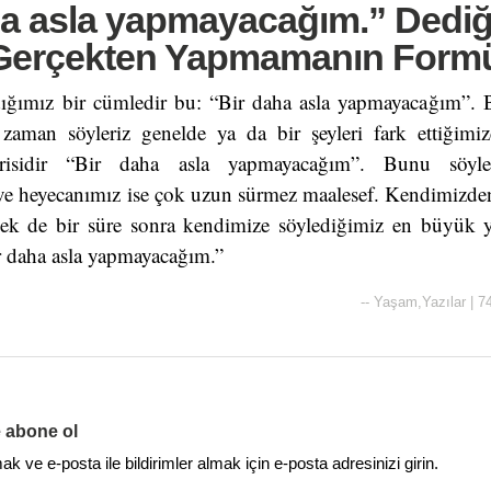
ha asla yapmayacağım.” Dediğ
 Gerçekten Yapmamanın Form
ığımız bir cümledir bu: “Bir daha asla yapmayacağım”. 
 zaman söyleriz genelde ya da bir şeyleri fark ettiğim
irisidir “Bir daha asla yapmayacağım”. Bunu söyle
 ve heyecanımız ise çok uzun sürmez maalesef. Kendimizden
tsek de bir süre sonra kendimize söylediğimiz en büyük ya
ir daha asla yapmayacağım.”
--
Yaşam
,
Yazılar
|
7
e abone ol
 ve e-posta ile bildirimler almak için e-posta adresinizi girin.