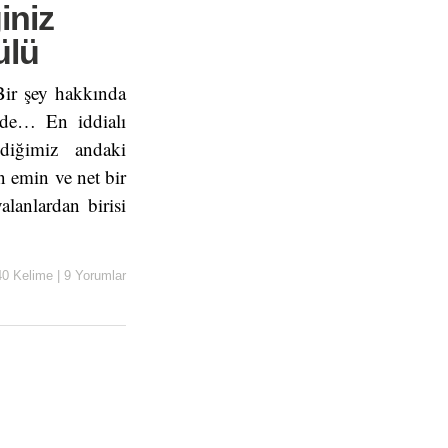
iniz
ülü
Bir şey hakkında
izde… En iddialı
diğimiz andaki
 emin ve net bir
lanlardan birisi
40 Kelime
|
9 Yorumlar