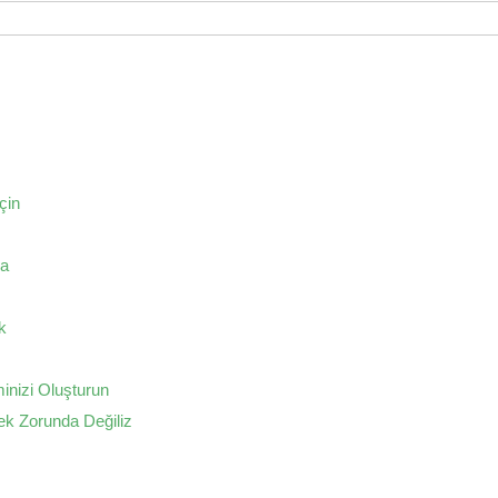
çin
ğa
k
inizi Oluşturun
ek Zorunda Değiliz