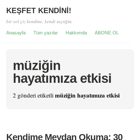
KEŞFET KENDİNİ!
bir yol çiz kendine, kendi seçtiğin.
Anasayfa
Tüm yazılar
Hakkımda
ABONE OL
müziğin
hayatımıza etkisi
müziğin hayatımıza etkisi
2 gönderi etiketli
Kendime Meydan Okuma: 30