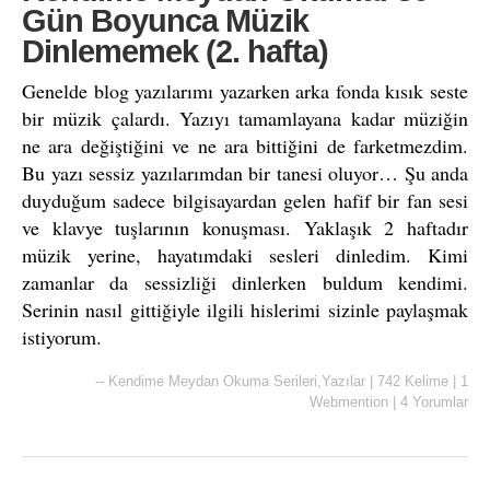
Gün Boyunca Müzik
Dinlememek (2. hafta)
Genelde blog yazılarımı yazarken arka fonda kısık seste
bir müzik çalardı. Yazıyı tamamlayana kadar müziğin
ne ara değiştiğini ve ne ara bittiğini de farketmezdim.
Bu yazı sessiz yazılarımdan bir tanesi oluyor… Şu anda
duyduğum sadece bilgisayardan gelen hafif bir fan sesi
ve klavye tuşlarının konuşması. Yaklaşık 2 haftadır
müzik yerine, hayatımdaki sesleri dinledim. Kimi
zamanlar da sessizliği dinlerken buldum kendimi.
Serinin nasıl gittiğiyle ilgili hislerimi sizinle paylaşmak
istiyorum.
--
Kendime Meydan Okuma Serileri
,
Yazılar
|
742 Kelime
|
1
Webmention
|
4 Yorumlar