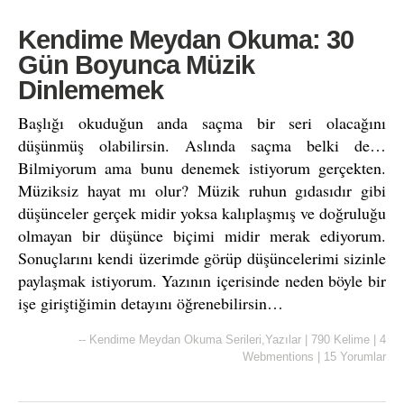
Kendime Meydan Okuma: 30
Gün Boyunca Müzik
Dinlememek
Başlığı okuduğun anda saçma bir seri olacağını
düşünmüş olabilirsin. Aslında saçma belki de…
Bilmiyorum ama bunu denemek istiyorum gerçekten.
Müziksiz hayat mı olur? Müzik ruhun gıdasıdır gibi
düşünceler gerçek midir yoksa kalıplaşmış ve doğruluğu
olmayan bir düşünce biçimi midir merak ediyorum.
Sonuçlarını kendi üzerimde görüp düşüncelerimi sizinle
paylaşmak istiyorum. Yazının içerisinde neden böyle bir
işe giriştiğimin detayını öğrenebilirsin…
--
Kendime Meydan Okuma Serileri
,
Yazılar
|
790 Kelime
|
4
Webmentions
|
15 Yorumlar